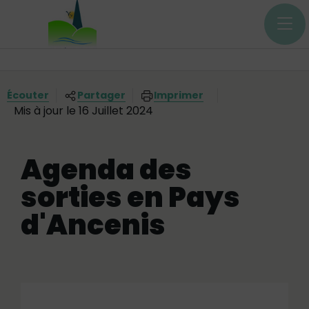
Menu principal
Contenus
Panneau de gestion des cookies
Vous êtes ici:
Écouter
Partager
Imprimer
Mis à jour le 16 Juillet 2024
Agenda des
sorties en Pays
d'Ancenis