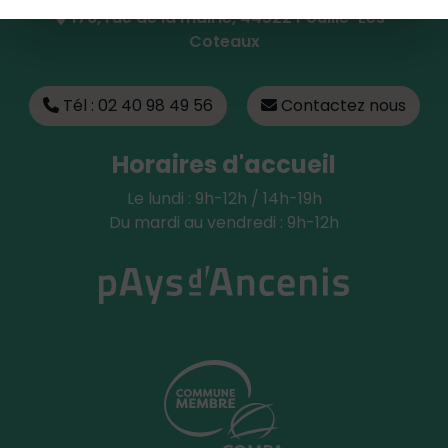
176, rue de la mairie, 44522 Pouillé-Les-
Coteaux
Tél : 02 40 98 49 56
Contactez nous
Horaires d'accueil
Le lundi : 9h-12h / 14h-19h
Du mardi au vendredi : 9h-12h