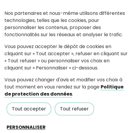
Nos partenaires et nous-même utilisons différentes
20
-
21
technologies, telles que les cookies, pour
personnaliser les contenus, proposer des
JUIL.
SEPT.
fonctionnalités sur les réseaux et analyser le trafic.
Moto cross Cotellois
Vous pouvez accepter le dépôt de cookies en
cliquant sur « Tout accepter », refuser en cliquant sur
« Tout refuser » ou personnaliser vos choix en
cliquant sur « Personnaliser » ci-dessous.
Vous pouvez changer d'avis et modifier vos choix à
Suivez-nous
tout moment en vous rendez sur la page
Politique
de protection des données
.
Partagez avec #paysdancenis
Tout accepter
Tout refuser
Mairie de Pouillé-Les-Coteaux
PERSONNALISER