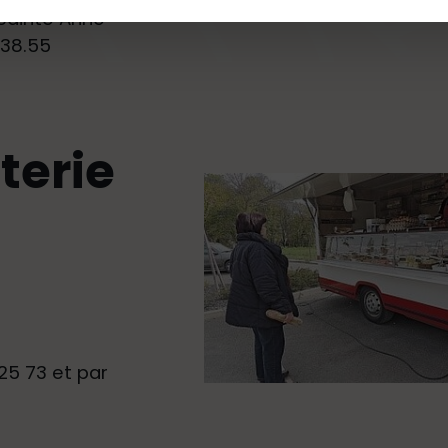
Sainte Anne
.38.55
terie
 25 73 et par