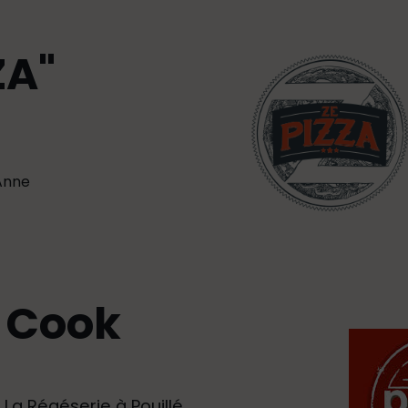
ZA"
 Anne
a Cook
 La Régéserie à Pouillé