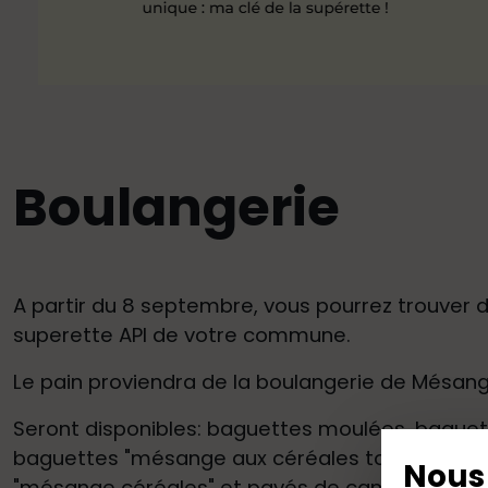
Boulangerie
A partir du 8 septembre, vous pourrez trouver d
superette API de votre commune.
Le pain proviendra de la boulangerie de Mésang
Seront disponibles: baguettes moulées, baguette
baguettes "mésange aux céréales torréfiées", 
Nous 
"mésange céréales" et pavés de campagne.