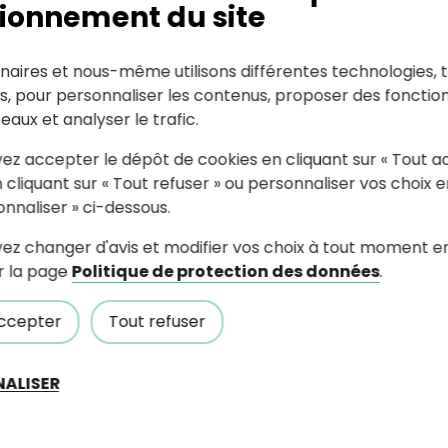
ionnement du site
ches fraîches et des
naires et nous-même utilisons différentes technologies, t
es, pour personnaliser les contenus, proposer des fonction
" le lundi (jour de
seaux et analyser le trafic.
ez accepter le dépôt de cookies en cliquant sur « Tout a
 cliquant sur « Tout refuser » ou personnaliser vos choix e
onnaliser » ci-dessous.
ez changer d'avis et modifier vos choix à tout moment e
te "O
r la page
Politique de protection des données
.
ccepter
Tout refuser
ALISER