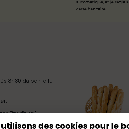
ès 8h30 du pain à la
er.
s "tradition",
pains 400g, pavés
utilisons des cookies pour le b