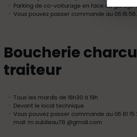
Parking de co-voiturage en face du garage 
Vous pouvez passer commande au
06.16.58
Boucherie charcu
traiteur
Tous les mardis de 16h30 à 19h
Devant le local technique
Vous pouvez passer commande au
06 81 15
mail :m.subileau78 @gmail.com