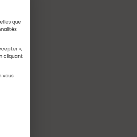
elles que
nalités
ccepter »,
n cliquant
n vous