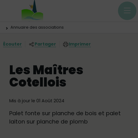
Menu principal
Contenus
Panneau de gestion des cookies
Vous êtes ici:
Annuaire des associations
Écouter
Partager
Imprimer
Les Maîtres
Cotellois
Mis à jour le 01 Août 2024
Palet fonte sur planche de bois et palet
laiton sur planche de plomb