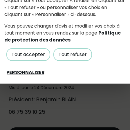
cliquant sur « Tout accepter », refuser en cliquant sur
« Tout refuser » ou personnaliser vos choix en
Contact
cliquant sur « Personnaliser » ci-dessous.
Vous pouvez changer d'avis et modifier vos choix à
Le Cormier
44522
Mésanger
tout moment en vous rendez sur la page
Politique
ericgeslin340(at)gmail.com
de protection des données
.
Tout accepter
Tout refuser
Les Feux Côtellois
PERSONNALISER
Mis à jour le 24 Décembre 2024
Président: Benjamin BLAIN
06 75 39 10 25