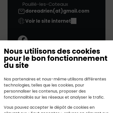
Pouillé-les-Coteaux
doreadrien(at)gmail.com
Voir le site internet
Facebook:
Nous utilisons des cookies
pour le bon fonctionnement
du site
CHASSE SAINT
HUBERT
Nos partenaires et nous-même utilisons différentes
technologies, telles que les cookies, pour
personnaliser les contenus, proposer des
Mis à jour le 24 Décembre 2024
fonctionnalités sur les réseaux et analyser le trafic.
Vous pouvez accepter le dépôt de cookies en