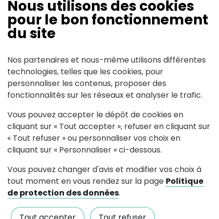
Nous utilisons des cookies
pour le bon fonctionnement
Partagez avec #paysdancenis
du site
Nos partenaires et nous-même utilisons différentes
Mairie de Pouillé-Les-Coteaux
technologies, telles que les cookies, pour
personnaliser les contenus, proposer des
176, rue de la mairie, 44522 Pouillé-Les-
fonctionnalités sur les réseaux et analyser le trafic.
Coteaux
Vous pouvez accepter le dépôt de cookies en
cliquant sur « Tout accepter », refuser en cliquant sur
Tél : 02 40 98 49 56
Contactez nous
« Tout refuser » ou personnaliser vos choix en
cliquant sur « Personnaliser » ci-dessous.
Horaires d'accueil
Vous pouvez changer d'avis et modifier vos choix à
Le lundi : 9h-12h / 14h-19h
tout moment en vous rendez sur la page
Politique
Du mardi au vendredi : 9h-12h
de protection des données
.
Tout accepter
Tout refuser