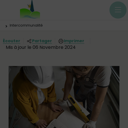
Menu principal
Contenus
Panneau de gestion des cookies
Vous êtes ici:
Intercommunalité
Écouter
Partager
Imprimer
Mis à jour le 06 Novembre 2024