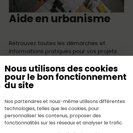
Aide en urbanisme
Retrouvez toutes les démarches et
informations pratiques pour vos projets
de construction ou de rénovation
Nous utilisons des cookies
https://www.pays-ancenis.com/mon-
pour le bon fonctionnement
quotidien/logement-construction-et-
du site
urbanisme
Nos partenaires et nous-même utilisons différentes
technologies, telles que les cookies, pour
personnaliser les contenus, proposer des
fonctionnalités sur les réseaux et analyser le trafic.
Suivez-nous