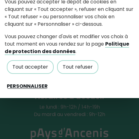
Vous pouvez accepter le dépôt de cookies en
cliquant sur « Tout accepter », refuser en cliquant sur
Partagez avec #paysdancenis
« Tout refuser » ou personnaliser vos choix en
cliquant sur « Personnaliser » ci-dessous.
Vous pouvez changer d'avis et modifier vos choix à
Mairie de Pouillé-Les-Coteaux
tout moment en vous rendez sur la page
Politique
176, rue de la mairie, 44522 Pouillé-Les-
de protection des données
.
Coteaux
Tout accepter
Tout refuser
Tél : 02 40 98 49 56
Contactez nous
PERSONNALISER
Horaires d'accueil
Le lundi : 9h-12h / 14h-19h
Du mardi au vendredi : 9h-12h