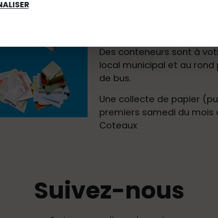
ALISER
La collecte du papier et du
Des conteneurs sont à votre
local municipal et au rond 
de bus.
Une collecte de papier (publ
premiers samedi du mois de 
Coteaux
Suivez-nous