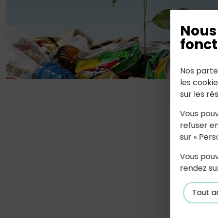
Nous 
fonct
Nos parte
les cooki
sur les ré
Vous pouv
refuser en
sur « Pers
Vous pouv
rendez su
Tout a