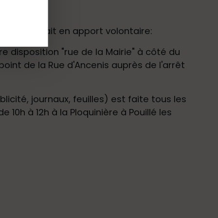
 verre se fait en apport volontaire:
 disposition "rue de la Mairie" à côté du
point de la Rue d'Ancenis auprès de l'arrêt
icité, journaux, feuilles) est faite tous les
10h à 12h à la Ploquinière à Pouillé les