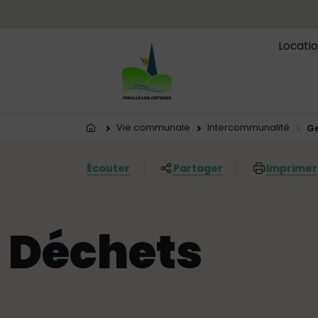
Menu principal
Contenus
Panneau de gestion des cookies
Locatio
Vous êtes ici:
Vie communale
Intercommunalité
Ge
Écouter
Partager
Imprimer
Déchets