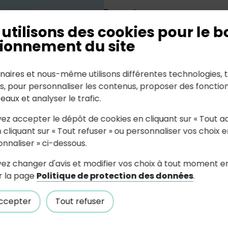
Rappels :
utilisons des cookies pour le b
Chaque foyer paie un f
ionnement du site
supplémentaire sera fa
Les sacs jaunes (et rou
naires et nous-même utilisons différentes technologies, t
En cas de jour férié, l
es, pour personnaliser les contenus, proposer des fonction
CALENDRIER DE COLLECTE 
seaux et analyser le trafic.
Tri selectif
ez accepter le dépôt de cookies en cliquant sur « Tout a
 cliquant sur « Tout refuser » ou personnaliser vos choix e
Les sacs jaunes pour le tri 
onnaliser » ci-dessous.
mairie, aux heures d'ouvert
ez changer d'avis et modifier vos choix à tout moment e
mardi au vendredi 9h-12h).
r la page
Politique de protection des données
.
ccepter
Tout refuser
Papiers et verres