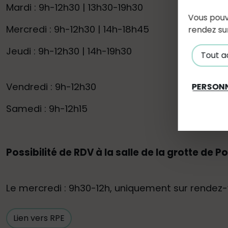
Mardi : 9h-12h30 | 13h30-19h30
Vous pouv
Mercredi : 9h-12h30 | 14h-18h45
rendez su
Jeudi : 9h-12h30 | 14h-19h30
Tout a
Vendredi : 9h-12h30
PERSONN
Samedi : 9h-12h15
Possibilité de RDV à la salle de la grotte de Po
Le mercredi : 9h30-12h, uniquement sur rendez-
Lien vers RPE