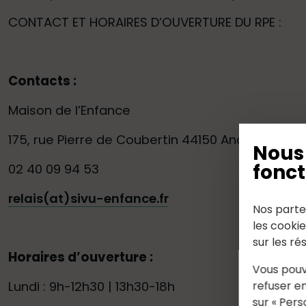
CONTACT ET HORAIRES D’OUVERTURE DU RPE :
Contacts :
Maison de l’Enfance
175, rue Pierre de Coubertin 44150 Ancenis-Sai
Nous 
fonct
02 40 09 94 53
relais(at)sivu-enfance.fr
Nos parte
les cooki
sur les ré
Horaires d’ouverture :
Vous pouv
Lundi : 9h-12h30 | 13h30-18h
refuser en
sur « Pers