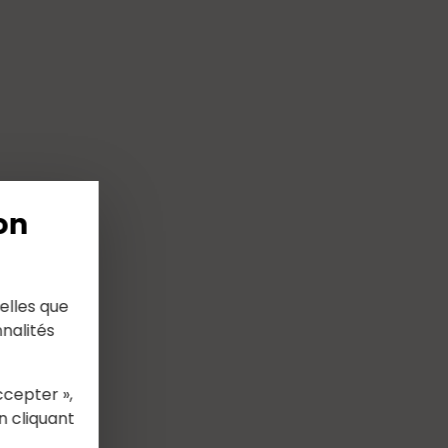
on
elles que
nalités
ccepter »,
n cliquant