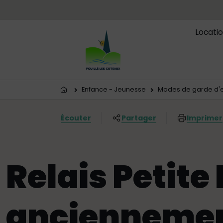
Menu principal
Contenus
Panneau de gestion des cookies
Locatio
Vous êtes ici:
Enfance - Jeunesse
Modes de garde d'e
Écouter
Partager
Imprimer
Relais Petite
ancienneme