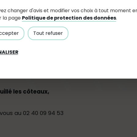
ez changer d'avis et modifier vos choix à tout moment e
r la page
Politique de protection des données
.
ccepter
Tout refuser
ALISER
uillé les côteaux,
vous au 02 40 09 94 53