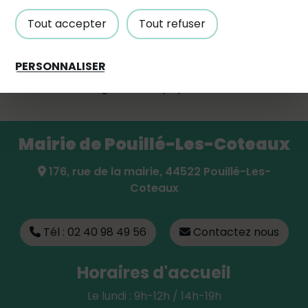
Tout accepter
Tout refuser
Suivez-nous
PERSONNALISER
Partagez avec #paysdancenis
Mairie de Pouillé-Les-Coteaux
176, rue de la mairie, 44522 Pouillé-Les-
Coteaux
Tél : 02 40 98 49 56
Contactez nous
Horaires d'accueil
Le lundi : 9h-12h / 14h-19h