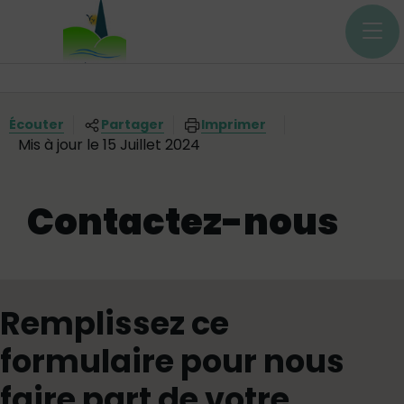
Menu principal
Contenus
Panneau de gestion des cookies
Vous êtes ici:
Écouter
Partager
Imprimer
Mis à jour le 15 Juillet 2024
Contactez-nous
Remplissez ce
formulaire pour nous
faire part de votre