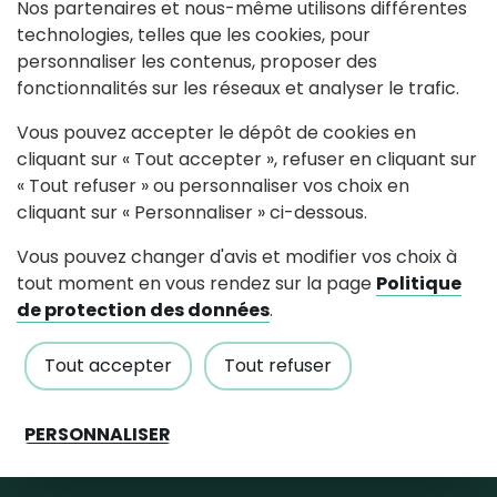
manifestation.
Nos partenaires et nous-même utilisons différentes
technologies, telles que les cookies, pour
Article 4
personnaliser les contenus, proposer des
fonctionnalités sur les réseaux et analyser le trafic.
Tout affichage privé à but commercial
est interdit et fera l’objet, d’enlèvement.
Vous pouvez accepter le dépôt de cookies en
cliquant sur « Tout accepter », refuser en cliquant sur
« Tout refuser » ou personnaliser vos choix en
cliquant sur « Personnaliser » ci-dessous.
Suivez-nous
Vous pouvez changer d'avis et modifier vos choix à
tout moment en vous rendez sur la page
Politique
Partagez avec #paysdancenis
de protection des données
.
Tout accepter
Tout refuser
Mairie de Pouillé-Les-Coteaux
176, rue de la mairie, 44522 Pouillé-Les-
PERSONNALISER
Coteaux