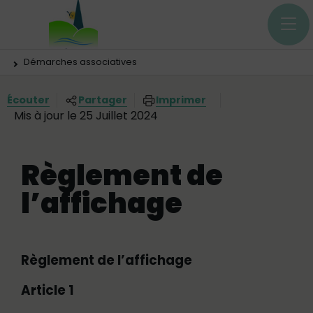
Menu principal
Contenus
Panneau de gestion des cookies
Vous êtes ici:
Démarches associatives
Écouter
Partager
Imprimer
Mis à jour le 25 Juillet 2024
Règlement de
l’affichage
Règlement de l’affichage
Article 1