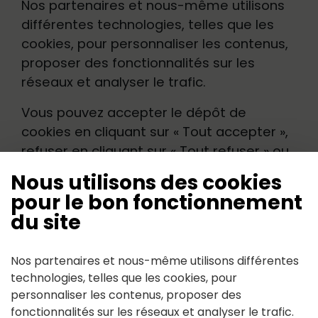
Nos partenaires et nous-même utilisons
différentes technologies, telles que les
cookies, pour personnaliser les contenus,
proposer des fonctionnalités sur les
réseaux et analyser le trafic.
Vous pouvez accepter le dépôt de
cookies en cliquant sur « Tout accepter »,
refuser en cliquant sur « Tout refuser » ou
personnaliser vos choix en cliquant sur «
Nous utilisons des cookies
Personnaliser » ci-dessous.
pour le bon fonctionnement
du site
Vous pouvez changer d'avis et modifier
vos choix à tout moment en vous rendez
sur la page
Politique de protection des
Nos partenaires et nous-même utilisons différentes
données
.
technologies, telles que les cookies, pour
personnaliser les contenus, proposer des
fonctionnalités sur les réseaux et analyser le trafic.