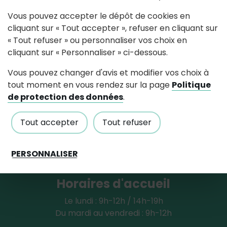
Suivez-nous
Vous pouvez accepter le dépôt de cookies en
cliquant sur « Tout accepter », refuser en cliquant sur
« Tout refuser » ou personnaliser vos choix en
Partagez avec #paysdancenis
cliquant sur « Personnaliser » ci-dessous.
Vous pouvez changer d'avis et modifier vos choix à
tout moment en vous rendez sur la page
Politique
Mairie de Pouillé-Les-Coteaux
de protection des données
.
176, rue de la mairie, 44522 Pouillé-Les-
Coteaux
Tout accepter
Tout refuser
PERSONNALISER
Tél : 02 40 98 49 56
Contactez nous
Horaires d'accueil
Le lundi : 9h-12h / 14h-19h
Du mardi au vendredi : 9h-12h