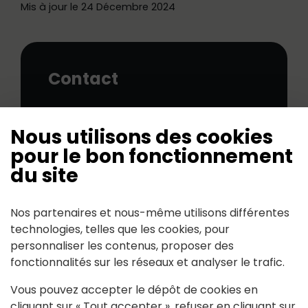
Mis à jour le 24 Décembre 2024
Contact
Le Cormier
44522
Mésanger
Nous utilisons des cookies
ericgeslin340(at)gmail.com
pour le bon fonctionnement
du site
Nos partenaires et nous-même utilisons différentes
technologies, telles que les cookies, pour
personnaliser les contenus, proposer des
Suivez-nous
fonctionnalités sur les réseaux et analyser le trafic.
Vous pouvez accepter le dépôt de cookies en
Partagez avec #paysdancenis
cliquant sur « Tout accepter », refuser en cliquant sur