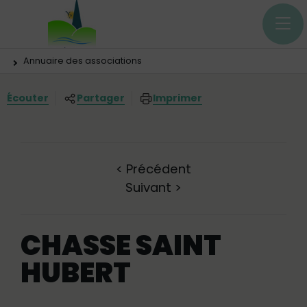
Menu principal
Contenus
Panneau de gestion des cookies
Vous êtes ici:
Annuaire des associations
Écouter
Partager
Imprimer
<
Précédent
Suivant
>
CHASSE SAINT
HUBERT