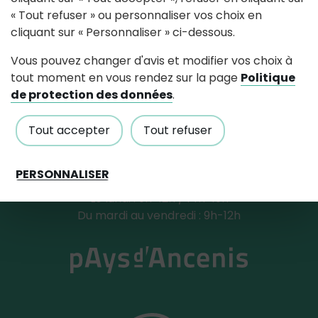
« Tout refuser » ou personnaliser vos choix en
cliquant sur « Personnaliser » ci-dessous.
Mairie de Pouillé-Les-Coteaux
Vous pouvez changer d'avis et modifier vos choix à
176, rue de la mairie, 44522 Pouillé-Les-
tout moment en vous rendez sur la page
Politique
Coteaux
de protection des données
.
Tout accepter
Tout refuser
Tél : 02 40 98 49 56
Contactez nous
Horaires d'accueil
PERSONNALISER
Le lundi : 9h-12h / 14h-19h
Du mardi au vendredi : 9h-12h