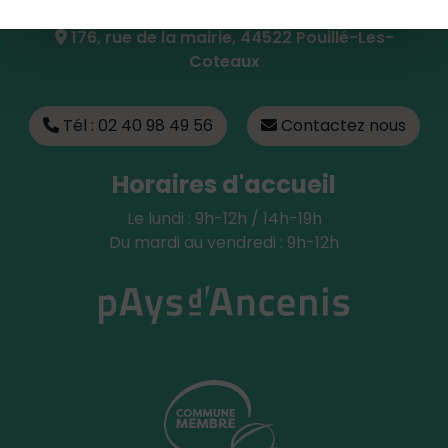
176, rue de la mairie, 44522 Pouillé-Les-
Coteaux
Tél : 02 40 98 49 56
Contactez nous
Horaires d'accueil
Le lundi : 9h-12h / 14h-19h
Du mardi au vendredi : 9h-12h