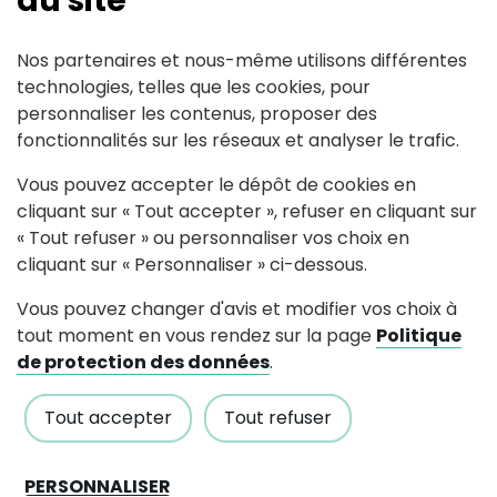
du site
Contact
Nos partenaires et nous-même utilisons différentes
technologies, telles que les cookies, pour
personnaliser les contenus, proposer des
La Piderie
44150
Vair-sur-Loire
fonctionnalités sur les réseaux et analyser le trafic.
comitejumelagegrees(at)gmail.c
Vous pouvez accepter le dépôt de cookies en
cliquant sur « Tout accepter », refuser en cliquant sur
« Tout refuser » ou personnaliser vos choix en
cliquant sur « Personnaliser » ci-dessous.
Vous pouvez changer d'avis et modifier vos choix à
Suivez-nous
tout moment en vous rendez sur la page
Politique
de protection des données
.
Partagez avec #paysdancenis
Tout accepter
Tout refuser
PERSONNALISER
Mairie de Pouillé-Les-Coteaux