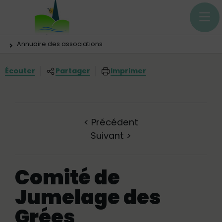
Menu principal
Contenus
Panneau de gestion des cookies
Vous êtes ici:
Annuaire des associations
Écouter
Partager
Imprimer
<
Précédent
Suivant
>
Comité de
Jumelage des
Grées