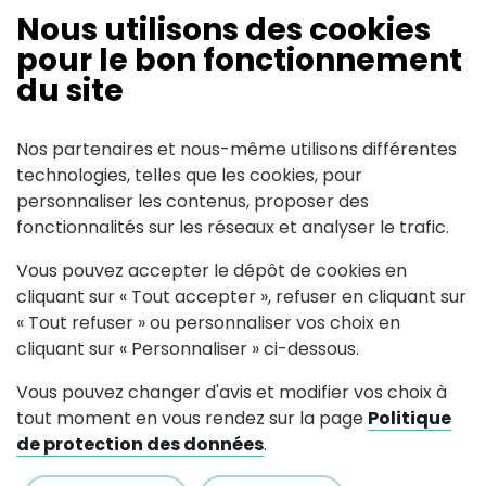
Nous utilisons des cookies
Contact
pour le bon fonctionnement
du site
81 rue de la Trichetière
44522
Pouillé-les-Coteaux
Nos partenaires et nous-même utilisons différentes
somaca.sarl(at)orange.fr
technologies, telles que les cookies, pour
personnaliser les contenus, proposer des
02 40 09 71 74
fonctionnalités sur les réseaux et analyser le trafic.
Voir le site internet
Vous pouvez accepter le dépôt de cookies en
cliquant sur « Tout accepter », refuser en cliquant sur
Facebook:
« Tout refuser » ou personnaliser vos choix en
cliquant sur « Personnaliser » ci-dessous.
Vous pouvez changer d'avis et modifier vos choix à
tout moment en vous rendez sur la page
Politique
de protection des données
.