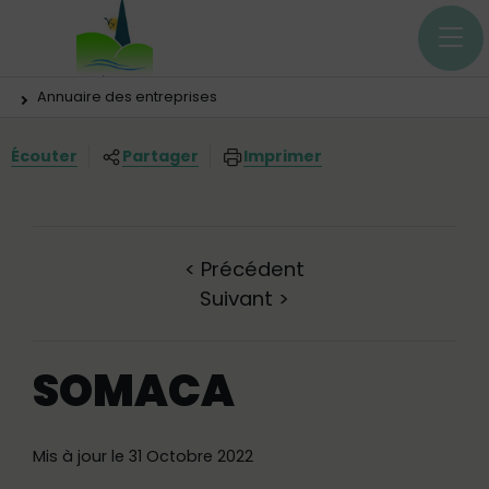
Menu principal
Contenus
Panneau de gestion des cookies
Vous êtes ici:
Annuaire des entreprises
Écouter
Partager
Imprimer
<
Précédent
Suivant
>
SOMACA
Mis à jour le 31 Octobre 2022