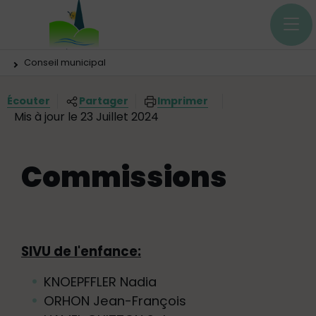
Menu principal
Contenus
Panneau de gestion des cookies
Vous êtes ici:
Conseil municipal
Écouter
Partager
Imprimer
Mis à jour le 23 Juillet 2024
Commissions
SIVU de l'enfance:
KNOEPFFLER Nadia
ORHON Jean-François