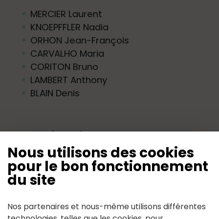
MERCIER Laurent
KNOEPFFLER Nadia
ORHON Jean-François
CARVALHO Maria
CORITON Bruno
LAMBERT Anthony
BLAIN Denis
COPIL pôle enfance:
Nous utilisons des cookies
MERCIER Laurent
pour le bon fonctionnement
KNOEPFFLER Nadia
du site
ORHON Jean-François
CARVALHO Maria
Nos partenaires et nous-même utilisons différentes
CORITON Bruno
technologies, telles que les cookies, pour