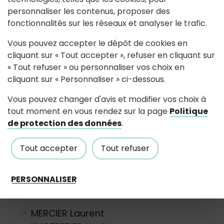
HAMEL GUITTON Solenne
personnaliser les contenus, proposer des
BECMEUR Audrey
fonctionnalités sur les réseaux et analyser le trafic.
BLAIN Denis
Vous pouvez accepter le dépôt de cookies en
cliquant sur « Tout accepter », refuser en cliquant sur
« Tout refuser » ou personnaliser vos choix en
Finances:
cliquant sur « Personnaliser » ci-dessous.
MERCIER Laurent
Vous pouvez changer d'avis et modifier vos choix à
ORHON Jean-François
tout moment en vous rendez sur la page
Politique
GUILLET Sylvie
de protection des données
.
LAMBERT Anthony
Tout accepter
BLAIN Denis
Tout refuser
PERSONNALISER
Affaires scolaires:
MERCIER Laurent