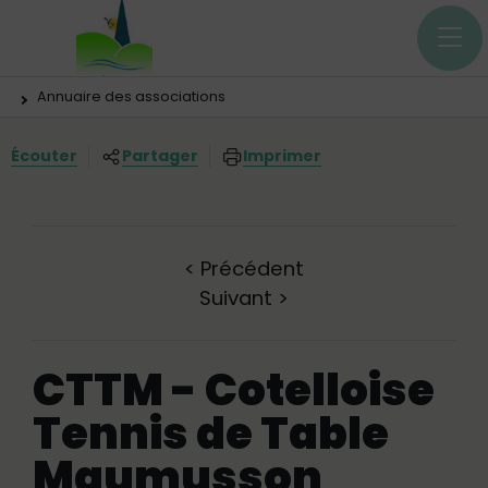
Menu principal
Contenus
Panneau de gestion des cookies
Vous êtes ici:
Annuaire des associations
Écouter
Partager
Imprimer
<
Précédent
Suivant
>
CTTM - Cotelloise
Tennis de Table
Maumusson