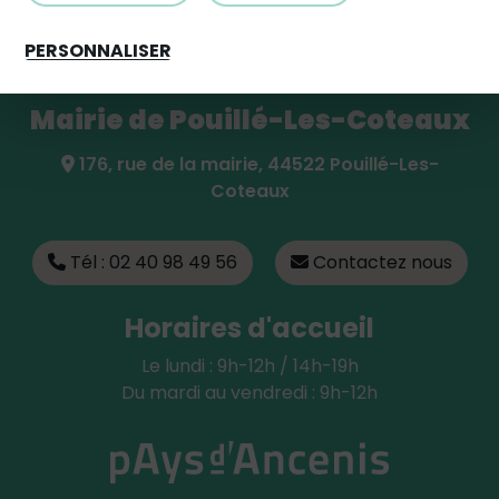
Partagez avec #paysdancenis
PERSONNALISER
Mairie de Pouillé-Les-Coteaux
176, rue de la mairie, 44522 Pouillé-Les-
Coteaux
Tél : 02 40 98 49 56
Contactez nous
Horaires d'accueil
Le lundi : 9h-12h / 14h-19h
Du mardi au vendredi : 9h-12h