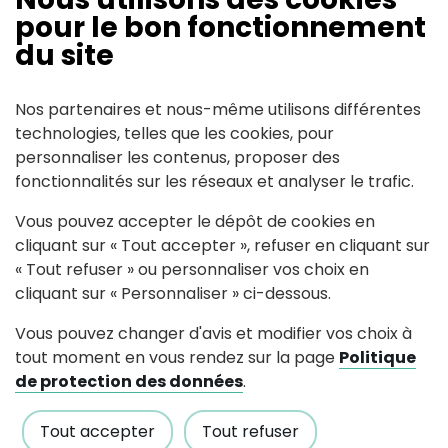
pour le bon fonctionnement
du site
Contact
Nos partenaires et nous-même utilisons différentes
technologies, telles que les cookies, pour
Contact: Martial JOUSSET
personnaliser les contenus, proposer des
fonctionnalités sur les réseaux et analyser le trafic.
110 Rue Beauséjour
44540
Vous pouvez accepter le dépôt de cookies en
Vallons-de-l'Erdre
cliquant sur « Tout accepter », refuser en cliquant sur
correspondantcttm44(at)gmail.c
« Tout refuser » ou personnaliser vos choix en
cliquant sur « Personnaliser » ci-dessous.
Vous pouvez changer d'avis et modifier vos choix à
tout moment en vous rendez sur la page
Politique
de protection des données
.
Suivez-nous
Tout accepter
Tout refuser