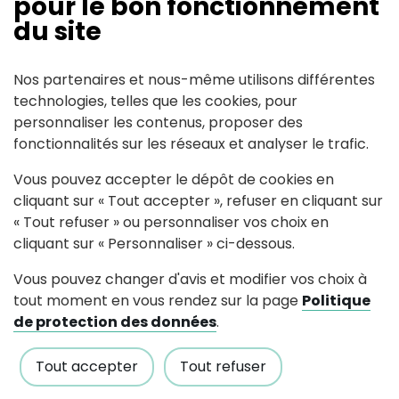
pour le bon fonctionnement
du site
Contact
Nos partenaires et nous-même utilisons différentes
technologies, telles que les cookies, pour
Contact: David ROLLAND
personnaliser les contenus, proposer des
248 La croix barrée
44522
fonctionnalités sur les réseaux et analyser le trafic.
Pouillé-les-Coteaux
Vous pouvez accepter le dépôt de cookies en
cycloclc(at)gmail.com
cliquant sur « Tout accepter », refuser en cliquant sur
« Tout refuser » ou personnaliser vos choix en
cliquant sur « Personnaliser » ci-dessous.
Vous pouvez changer d'avis et modifier vos choix à
tout moment en vous rendez sur la page
Politique
de protection des données
.
Suivez-nous
Tout accepter
Tout refuser
Partagez avec #paysdancenis