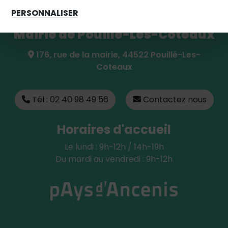
PERSONNALISER
Mairie de Pouillé-Les-Coteaux
176, rue de la mairie, 44522 Pouillé-Les-
Coteaux
Tél : 02 40 98 49 56
Contactez nous
Horaires d'accueil
Le lundi : 9h-12h / 14h-19h
Du mardi au vendredi : 9h-12h