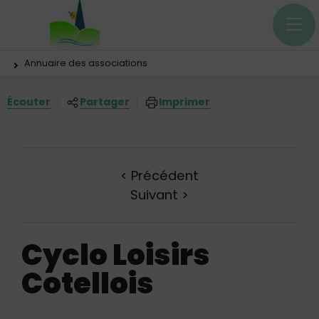
Menu principal
Contenus
Panneau de gestion des cookies
Vous êtes ici:
Annuaire des associations
Écouter
Partager
Imprimer
<
Précédent
Suivant
>
Cyclo Loisirs
Cotellois