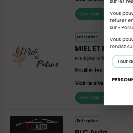
sur les ré
Vous pouv
En savoir plus
refuser en
sur « Pers
Entreprise
Vous pouv
rendez su
MIEL ET PATINE
Mis à jour le 01 Novembre 
Tout a
Pouillé-les-Coteaux
PERSONN
Voir le site internet
En savoir plus
Entreprise
PLC Auto