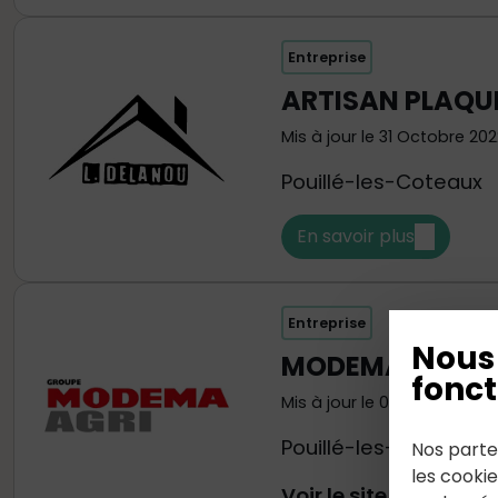
Entreprise
ARTISAN PLAQU
Mis à jour le 31 Octobre 202
Pouillé-les-Coteaux
En savoir plus
Entreprise
Nous 
MODEMA AGRI
fonct
Mis à jour le 01 Novembre 
Pouillé-les-Coteaux
Nos parte
les cooki
Voir le site internet