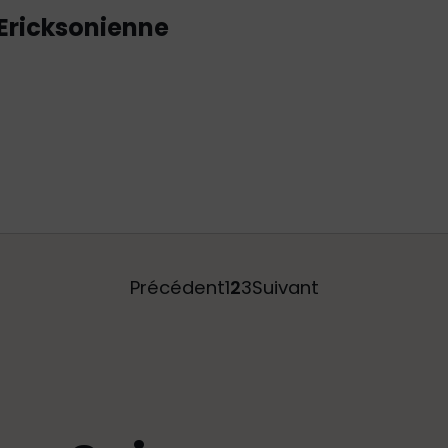
Ericksonienne
Précédent
1
2
3
Suivant