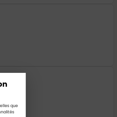
on
elles que
nalités