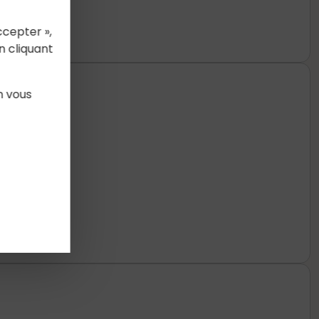
ccepter »,
n cliquant
n vous