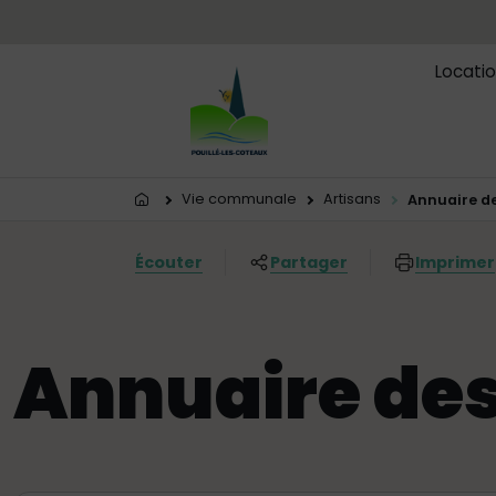
Menu principal
Contenus
Panneau de gestion des cookies
Locatio
Vous êtes ici:
Vie communale
Artisans
Annuaire de
Écouter
Partager
Imprimer
Annuaire des